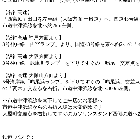
③国道171号線「若山町」交差点から南へ1.5km、「大屋
【名神高速】
「西宮IC」出口を左車線（大阪方面 一般道）へ。国道43
市道中津浜線を北へ約2km左側。
【阪神高速 神戸方面より】
3号神戸線「西宮ランプ」より、国道43号線を東へ約2㎞の
【阪神高速 大阪方面より】
3号神戸線「武庫川ランプ」を下りてすぐの「鳴尾」交差点を右
【阪神高速 天保山方面より】
5号湾岸線「鳴尾浜ランプ」を下りてすぐの「鳴尾浜」交差点
の「瓦木」交差点を右折。市道中津浜線を北へ300m左側。
※市道中津浜線を南下してご来店のお客様へ。
市道中津浜線からの右折入場は大変危険です。
大屋町交差点を右折してすぐのガソリンスタンド西側の道へ
鉄道･バスで：