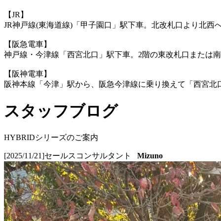
【JR】
JR神戸線(東海道線)「甲子園口」駅下車。北改札口より北西
【阪急電車】
神戸線・今津線「西宮北口」駅下車。2階の東改札口または南
【阪神電車】
阪神本線「今津」駅から、阪急今津線に乗り換えて「西宮北口
スタッフブログ
HYBRIDシリーズのご案内
[2025/11/21]
セールスコンサルタント
Mizuno