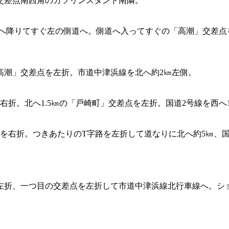
町」交差点南西角のガソリンスタンド南隣。
号線へ降りてすぐ左の側道へ。側道へ入ってすぐの「高潮」交差点
「高潮」交差点を左折。市道中津浜線を北へ約2㎞左側。
折。北へ1.5㎞の「戸崎町」交差点を左折。国道2号線を西へ
を右折。つきあたりのT字路を左折して道なりに北へ約5㎞、国道
左折、一つ目の交差点を左折して市道中津浜線北行車線へ。シ