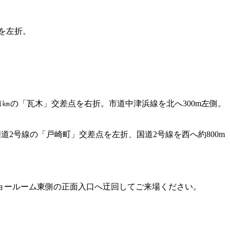
を左折。
1㎞の「瓦木」交差点を右折。市道中津浜線を北へ300m左側。
2号線の「戸崎町」交差点を左折、国道2号線を西へ約800m
ョールーム東側の正面入口へ迂回してご来場ください。