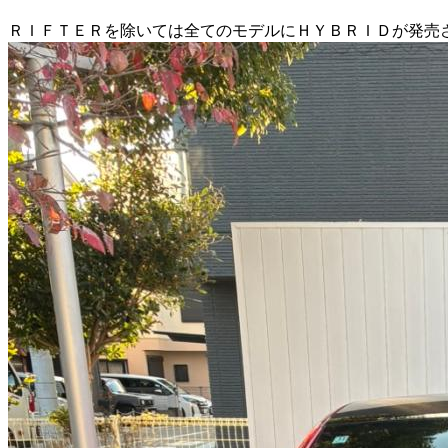
ＲＩＦＴＥＲを除いては全てのモデルにＨＹＢＲＩＤが発売