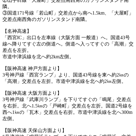
②山手幹線「大屋町」交差点南西角のガソリンスタンド南
隣。
③国道171号線「若山町」交差点から南へ1.5km、「大屋町」
交差点南西角のガソリンスタンド南隣。
【名神高速】
「西宮IC」出口を左車線（大阪方面 一般道）へ。国道43号
線へ降りてすぐ左の側道へ。側道へ入ってすぐの「高潮」交
差点を左折。
市道中津浜線を北へ約2km左側。
【阪神高速 神戸方面より】
3号神戸線「西宮ランプ」より、国道43号線を東へ約2㎞の
「高潮」交差点を左折。市道中津浜線を北へ約2㎞左側。
【阪神高速 大阪方面より】
3号神戸線「武庫川ランプ」を下りてすぐの「鳴尾」交差点
を右折。北へ1.5㎞の「戸崎町」交差点を左折。国道2号線を
西へ1㎞の「瓦木」交差点を右折。市道中津浜線を北へ300m
左側。
【阪神高速 天保山方面より】