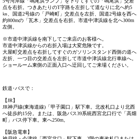
5号湾岸線「鳴尾浜ランプ」を下りてすぐの「鳴尾浜」交差
点を右折。つきあたりのT字路を左折して道なりに北へ約5
㎞、国道2号線の「戸崎町」交差点を左折、国道2号線を西へ
約800mの「瓦木」交差点を右折。市道中津浜線を北へ300m
左側。
※市道中津浜線を南下してご来店のお客様へ。
市道中津浜線からの右折入場は大変危険です。
大屋町交差点を右折してすぐのガソリンスタンド西側の道へ
左折、一つ目の交差点を左折して市道中津浜線北行車線へ。
ショールーム東側の正面入口へ迂回してご来場ください。
鉄道･バスで：
【JR】
JR神戸線(東海道線)「甲子園口」駅下車。北改札口より北西
へ徒歩約15分。または、阪急バス39系統西宮北口行で「高畑
町」バス停下車。東へ250m。
【阪急電車】
神戸線・今津線「西宮北口」駅下車。2階の東改札口または