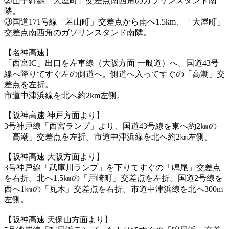
②山手幹線「大屋町」交差点南西角のガソリンスタンド南
隣。
③国道171号線「若山町」交差点から南へ1.5km、「大屋町」
交差点南西角のガソリンスタンド南隣。
【名神高速】
「西宮IC」出口を左車線（大阪方面 一般道）へ。国道43号
線へ降りてすぐ左の側道へ。側道へ入ってすぐの「高潮」交
差点を左折。
市道中津浜線を北へ約2km左側。
【阪神高速 神戸方面より】
3号神戸線「西宮ランプ」より、国道43号線を東へ約2㎞の
「高潮」交差点を左折。市道中津浜線を北へ約2㎞左側。
【阪神高速 大阪方面より】
3号神戸線「武庫川ランプ」を下りてすぐの「鳴尾」交差点
を右折。北へ1.5㎞の「戸崎町」交差点を左折。国道2号線を
西へ1㎞の「瓦木」交差点を右折。市道中津浜線を北へ300m
左側。
【阪神高速 天保山方面より】