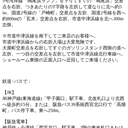
5号湾岸線「鳴尾浜ランプ」を下りてすぐの「鳴尾浜」交差
点を右折。つきあたりのT字路を左折して道なりに北へ約5
㎞、国道2号線の「戸崎町」交差点を左折、国道2号線を西へ
約800mの「瓦木」交差点を右折。市道中津浜線を北へ300m
左側。
※市道中津浜線を南下してご来店のお客様へ。
市道中津浜線からの右折入場は大変危険です。
大屋町交差点を右折してすぐのガソリンスタンド西側の道へ
左折、一つ目の交差点を左折して市道中津浜線北行車線へ。
ショールーム東側の正面入口へ迂回してご来場ください。
鉄道･バスで：
【JR】
JR神戸線(東海道線)「甲子園口」駅下車。北改札口より北西
へ徒歩約15分。または、阪急バス39系統西宮北口行で「高畑
町」バス停下車。東へ250m。
【阪急電車】
神戸線・今津線「西宮北口」駅下車。2階の東改札口または